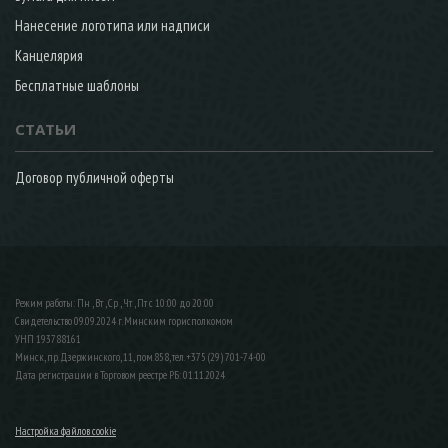
Нанесение логотипа или надписи
Канцелярия
Бесплатные шаблоны
СТАТЬИ
Договор публичной оферты
Режим работы: Пн , Вт , Ср , Чт , Пт c 10:00 до 20:00
Свидетельство 09.09.2024 г. Минским горисполкомом
УНП 193788161
Минск, пр. Дзержинского, 11, пом.858, тел. +375 (29) 701-74-00
Дата регистрации в Торговом реестре РБ: 01.11.2024
Настройка файлов cookie