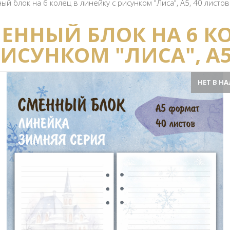
ый блок на 6 колец в линейку с рисунком "Лиса", А5, 40 листов
ЕННЫЙ БЛОК НА 6 К
РИСУНКОМ "ЛИСА", А5
НЕТ В Н