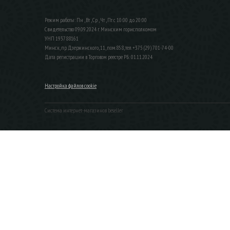
Режим работы: Пн , Вт , Ср , Чт , Пт c 10:00 до 20:00
Свидетельство 09.09.2024 г. Минским горисполкомом
УНП 193788161
Минск, пр. Дзержинского, 11, пом.858, тел. +375 (29) 701-74-00
Дата регистрации в Торговом реестре РБ: 01.11.2024
Настройка файлов cookie
Система интернет-магазинов beseller
ЗАКАЗАТЬ ЗВОНОК
Контактный телефон
Ваше имя
Комментарий
Я согласен с условиями