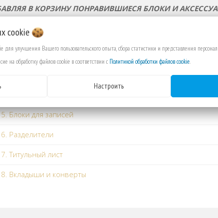
АВЛЯЯ В КОРЗИНУ ПОНРАВИВШИЕСЯ БЛОКИ И АКСЕССУА
их
cookie
 1. Обложки на кольцах
kie для улучшения Вашего пользовательского опыта, сбора статистики и представления персон
 2. Блоки для планирования по дням, неделям или месяцам
сие на обработку файлов cookie в соответствии с
Политикой обработки файлов cookie
.
 3. Блоки по профессиям
ь
Настроить
 4. Блоки для личного планирования
5. Блоки для записей
 6. Разделители
7. Титульный лист
 8. Вкладыши и конверты