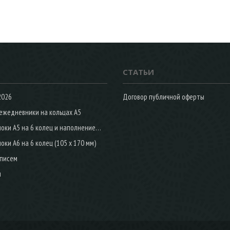
СТАТЬИ
2026
Договор публичной оферты
ежедневники на кольцах А5
Сменные блоки А5 на 6 колец и наполнение ежедневников по тематике и профессиям
ки А6 на 6 колец (105 х 170 мм)
 писем
я