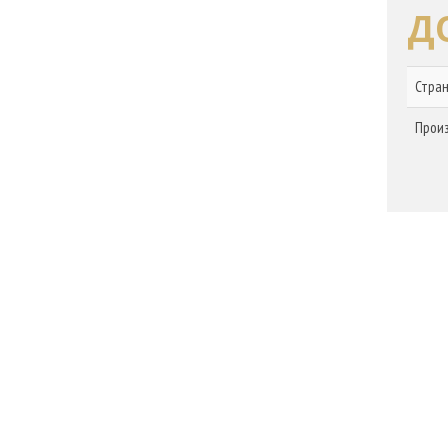
Д
Стра
Прои