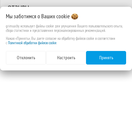
ОТЗЫВЫ
Мы заботимся о Ваших
cookie
ВЫ СМОТРЕЛИ
grimuar.by использует файлы cookie для улучшения Вашего пользовательского опыта,
сбора статистики и представления персонализированных рекомендаций.
Нажав «Принять», Вы даете согласие на обработку файлов cookie в соответствии
с
Политикой обработки файлов cookie
.
Отклонить
Настроить
Принять