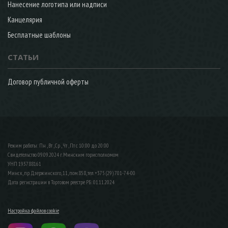
Нанесение логотипа или надписи
Канцелярия
Бесплатные шаблоны
СТАТЬИ
Договор публичной оферты
Режим работы: Пн , Вт , Ср , Чт , Пт c 10:00 до 20:00
Свидетельство 09.09.2024 г. Минским горисполкомом
УНП 193788161
Минск, пр. Дзержинского, 11, пом.858, тел. +375 (29) 701-74-00
Дата регистрации в Торговом реестре РБ: 01.11.2024
Настройка файлов cookie