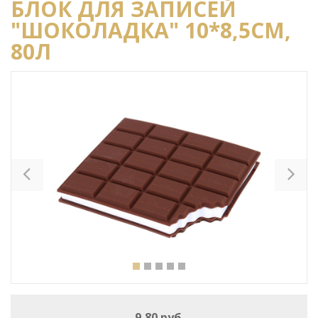
БЛОК ДЛЯ ЗАПИСЕЙ
"ШОКОЛАДКА" 10*8,5СМ,
80Л
Previous
Ne
9,80 руб.