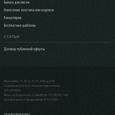
Бумага для писем
Нанесение логотипа или надписи
Канцелярия
Бесплатные шаблоны
СТАТЬИ
Договор публичной оферты
Режим работы: Пн , Вт , Ср , Чт , Пт c 10:00 до 20:00
Свидетельство 09.09.2024 г. Минским горисполкомом
УНП 193788161
Минск, пр. Дзержинского, 11, пом.858, тел. +375 (29) 701-74-00
Дата регистрации в Торговом реестре РБ: 01.11.2024
Настройка файлов cookie