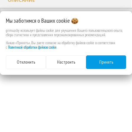
ОПИСАНИЕ
ОТЗЫВЫ
Мы заботимся о Ваших
cookie
grimuar.by использует файлы cookie для улучшения Вашего пользовательского опыта,
ВЫ СМОТРЕЛИ
сбора статистики и представления персонализированных рекомендаций.
Нажав «Принять», Вы даете согласие на обработку файлов cookie в соответствии
с
Политикой обработки файлов cookie
.
Отклонить
Настроить
Принять