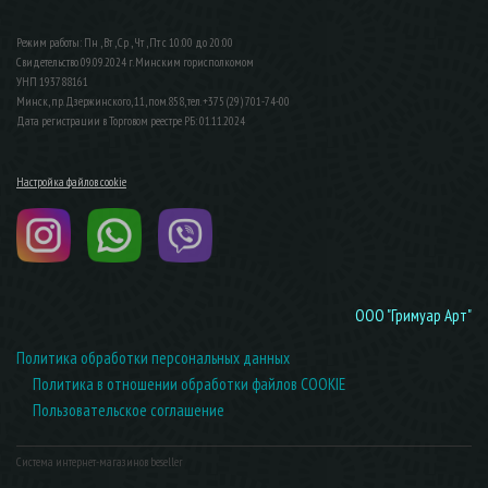
Режим работы: Пн , Вт , Ср , Чт , Пт c 10:00 до 20:00
Свидетельство 09.09.2024 г. Минским горисполкомом
УНП 193788161
Минск, пр. Дзержинского, 11, пом.858, тел. +375 (29) 701-74-00
Дата регистрации в Торговом реестре РБ: 01.11.2024
Настройка файлов cookie
ООО "Гримуар Арт"
Политика обработки персональных данных
Политика в отношении обработки файлов COOKIE
Пользовательское соглашение
Система интернет-магазинов beseller