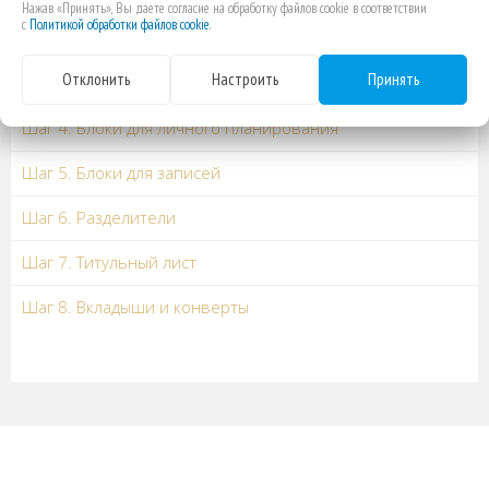
Нажав «Принять», Вы даете согласие на обработку файлов cookie в соответствии
Шаг 2. Блоки для планирования по дням, неделям
с
Политикой обработки файлов cookie
.
или месяцам
Отклонить
Настроить
Принять
Шаг 3. Блоки по профессиям
Шаг 4. Блоки для личного планирования
Шаг 5. Блоки для записей
Шаг 6. Разделители
Шаг 7. Титульный лист
Шаг 8. Вкладыши и конверты