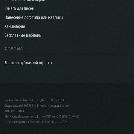
Бумага для писем
Нанесение логотипа или надписи
Канцелярия
Бесплатные шаблоны
СТАТЬИ
Договор публичной оферты
Режим работы: Пн , Вт , Ср , Чт , Пт c 10:00 до 20:00
Свидетельство 09.09.2024 г. Минским горисполкомом
УНП 193788161
Минск, пр. Дзержинского, 11, пом.858, тел. +375 (29) 701-74-00
Дата регистрации в Торговом реестре РБ: 01.11.2024