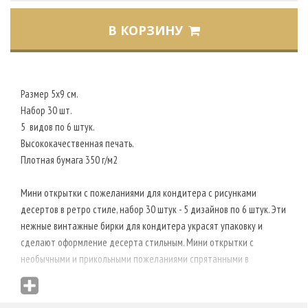
В КОРЗИНУ
Размер 5х9 см.
Набор 30 шт.
5 видов по 6 штук.
Высококачественная печать.
Плотная бумага 350 г/м2
Мини открытки с пожеланиями для кондитера с рисунками
десертов в ретро стиле, набор 30 штук - 5 дизайнов по 6 штук. Эти
нежные винтажные бирки для кондитера украсят упаковку и
сделают оформление десерта стильным. Мини открытки с
необычными и прикольными пожеланиями спрятанными в
описании вкуса точно понравятся вашим покупателям! Такие
вкусы не могут не понравится! Надписи на открытках: со вкусом